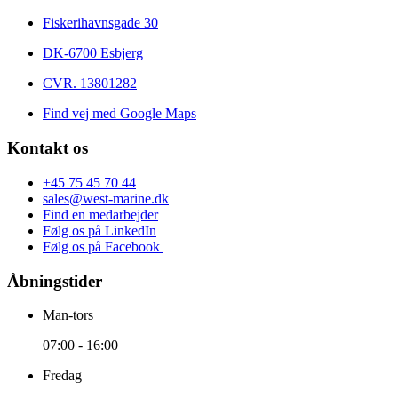
Fiskerihavnsgade 30
DK-6700 Esbjerg
CVR. 13801282
Find vej med Google Maps
Kontakt os
+45 75 45 70 44
sales@west-marine.dk
Find en medarbejder
Følg os på LinkedIn
Følg os på Facebook
Åbningstider
Man-tors
07:00 - 16:00
Fredag