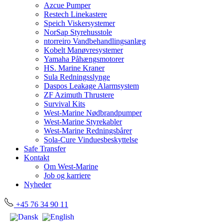
Azcue Pumper
Restech Linekastere
Speich Viskersystemer
NorSap Styrehusstole
ntorreiro Vandbehandlingsanlæg
Kobelt Manøvresystemer
Yamaha Påhængsmotorer
HS. Marine Kraner
Sula Redningsslynge
Daspos Leakage Alarmsystem
ZF Azimuth Thrustere
Survival Kits
West-Marine Nødbrandpumper
West-Marine Styrekabler
West-Marine Redningsbårer
Sola-Cure Vinduesbeskyttelse
Safe Transfer
Kontakt
Om West-Marine
Job og karriere
Nyheder
+45 76 34 90 11