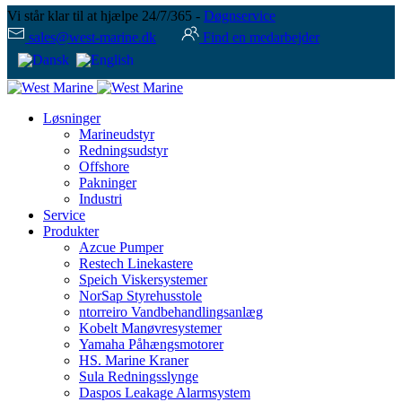
Vi står klar til at hjælpe 24/7/365 -
Døgnservice
sales@west-marine.dk
Find en medarbejder
Løsninger
Marineudstyr
Redningsudstyr
Offshore
Pakninger
Industri
Service
Produkter
Azcue Pumper
Restech Linekastere
Speich Viskersystemer
NorSap Styrehusstole
ntorreiro Vandbehandlingsanlæg
Kobelt Manøvresystemer
Yamaha Påhængsmotorer
HS. Marine Kraner
Sula Redningsslynge
Daspos Leakage Alarmsystem