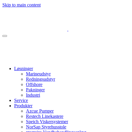
Skip to main content
Løsninger
Marineudstyr
Redningsudstyr
Offshore
Pakninger
Industri
Service
Produkter
Azcue Pumper
Restech Linekastere
Speich Viskersystemer
NorSap Styrehusstole