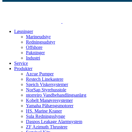
Løsninger
Marineudstyr
Redningsudstyr
Offshore
Pakninger
Industri
Service
Produkter
Azcue Pumper
Restech Linekastere
Speich Viskersystemer
NorSap Styrehusstole
ntorreiro Vandbehandlingsanlæg
Kobelt Manøvresystemer
Yamaha Påhængsmotorer
HS. Marine Kraner
Sula Redningsslynge
Daspos Leakage Alarmsystem
ZF Azimuth Thrustere