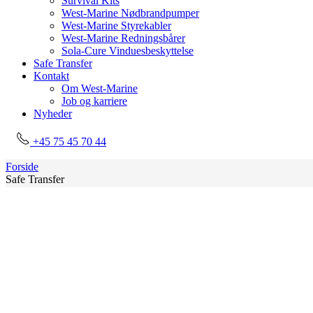
Survival Kits
West-Marine Nødbrandpumper
West-Marine Styrekabler
West-Marine Redningsbårer
Sola-Cure Vinduesbeskyttelse
Safe Transfer
Kontakt
Om West-Marine
Job og karriere
Nyheder
+45 75 45 70 44
Forside
Safe Transfer