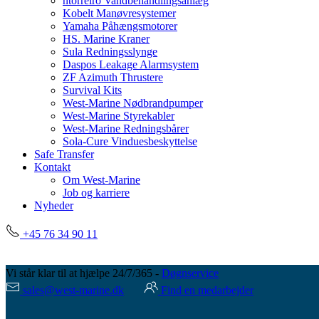
ntorreiro Vandbehandlingsanlæg
Kobelt Manøvresystemer
Yamaha Påhængsmotorer
HS. Marine Kraner
Sula Redningsslynge
Daspos Leakage Alarmsystem
ZF Azimuth Thrustere
Survival Kits
West-Marine Nødbrandpumper
West-Marine Styrekabler
West-Marine Redningsbårer
Sola-Cure Vinduesbeskyttelse
Safe Transfer
Kontakt
Om West-Marine
Job og karriere
Nyheder
+45 76 34 90 11
Vi står klar til at hjælpe 24/7/365 -
Døgnservice
sales@west-marine.dk
Find en medarbejder