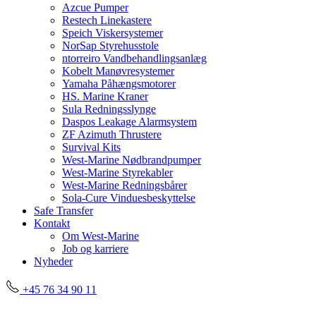
Azcue Pumper
Restech Linekastere
Speich Viskersystemer
NorSap Styrehusstole
ntorreiro Vandbehandlingsanlæg
Kobelt Manøvresystemer
Yamaha Påhængsmotorer
HS. Marine Kraner
Sula Redningsslynge
Daspos Leakage Alarmsystem
ZF Azimuth Thrustere
Survival Kits
West-Marine Nødbrandpumper
West-Marine Styrekabler
West-Marine Redningsbårer
Sola-Cure Vinduesbeskyttelse
Safe Transfer
Kontakt
Om West-Marine
Job og karriere
Nyheder
+45 76 34 90 11