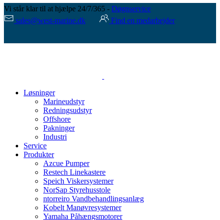
Vi står klar til at hjælpe 24/7/365 -
Døgnservice
sales@west-marine.dk
Find en medarbejder
Løsninger
Marineudstyr
Redningsudstyr
Offshore
Pakninger
Industri
Service
Produkter
Azcue Pumper
Restech Linekastere
Speich Viskersystemer
NorSap Styrehusstole
ntorreiro Vandbehandlingsanlæg
Kobelt Manøvresystemer
Yamaha Påhængsmotorer