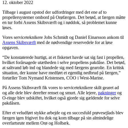
12. oktober 2022
Tilbage i august opstod der udfordringer med det ene af to
propellersystemer ombord på Orøfærgen. Det betød, at færgen måtte
en tur forbi Assens Skibsværft og i nøddok, så problemet kunne
løses.
Vores serviceteknikere Johs Schmidt og Daniel Einarsson ankom til
Assens Skibsværft
med de nødvendige reservedele for at løse
opgaven.
“De konstaterede hurtigt, at et fiskenet havde sat sig fast i propellen,
hvilket forårsagede utætheden i selve propellens pakdåse. Det betød,
at saltvand løb ind og blandede sig med færgens gearolie. En kritisk
situation, der kunne have medført et egentlig nedbrud på færgen,”
fortæller Tom Nymand Kristensen, COO i West-Marine.
På Assens Skibsværft fik vores to serviceteknikere skilt gearet ad
og alle dele blev derefter renset og smurt. Alle lejere,
pakninger
og
O-ringe blev udskiftet, hvilket også gjorde sig gældende for selve
pakdåsen.
Efter et veludført stykke arbejde og en succesfuld prøvesejlads blev
færgen igen frigivet fra dok og kom tilbage på sin almindelige
overfartsrute mellem Orø og Holbæk.