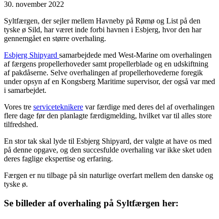
30. november 2022
Syltfærgen, der sejler mellem Havneby på Rømø og List på den
tyske ø Sild, har været inde forbi havnen i Esbjerg, hvor den har
gennemgået en større overhaling.
Esbjerg Shipyard
samarbejdede med West-Marine om overhalingen
af færgens propellerhoveder samt propellerblade og en udskiftning
af pakdåserne. Selve overhalingen af propellerhovederne foregik
under opsyn af en Kongsberg Maritime supervisor, der også var med
i samarbejdet.
Vores tre
serviceteknikere
var færdige med deres del af overhalingen
flere dage før den planlagte færdigmelding, hvilket var til alles store
tilfredshed.
En stor tak skal lyde til Esbjerg Shipyard, der valgte at have os med
på denne opgave, og den succesfulde overhaling var ikke sket uden
deres faglige ekspertise og erfaring.
Færgen er nu tilbage på sin naturlige overfart mellem den danske og
tyske ø.
Se billeder af overhaling på Syltfærgen her: