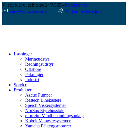
Vi står klar til at hjælpe 24/7/365 -
Døgnservice
sales@west-marine.dk
Find en medarbejder
Løsninger
Marineudstyr
Redningsudstyr
Offshore
Pakninger
Industri
Service
Produkter
Azcue Pumper
Restech Linekastere
Speich Viskersystemer
NorSap Styrehusstole
ntorreiro Vandbehandlingsanlæg
Kobelt Manøvresystemer
Yamaha Påhængsmotorer