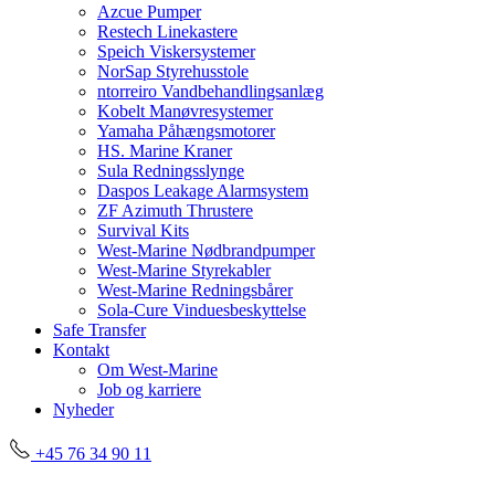
Azcue Pumper
Restech Linekastere
Speich Viskersystemer
NorSap Styrehusstole
ntorreiro Vandbehandlingsanlæg
Kobelt Manøvresystemer
Yamaha Påhængsmotorer
HS. Marine Kraner
Sula Redningsslynge
Daspos Leakage Alarmsystem
ZF Azimuth Thrustere
Survival Kits
West-Marine Nødbrandpumper
West-Marine Styrekabler
West-Marine Redningsbårer
Sola-Cure Vinduesbeskyttelse
Safe Transfer
Kontakt
Om West-Marine
Job og karriere
Nyheder
+45 76 34 90 11