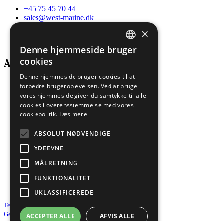
+45 75 45 70 44
sales@west-marine.dk
Find en medarbejder
×
Følg os på LinkedIn
Følg os på Facebook
Denne hjemmeside bruger
DANISH
cookies
Åbningstider
ENGLISH
Denne hjemmeside bruger cookies til at
Man-tors
forbedre brugeroplevelsen. Ved at bruge
vores hjemmeside giver du samtykke til alle
07:00 - 16:00
cookies i overensstemmelse med vores
cookiepolitik.
Læs mere
Fredag
07:00 - 13:30
ABSOLUT NØDVENDIGE
YDEEVNE
Lør-søn
MÅLRETNING
Efter aftale
FUNKTIONALITET
Service året rundt 24/7/365
UKLASSIFICEREDE
Terms & Conditions of sale
General Purchasing Conditions
ACCEPTER ALLE
AFVIS ALLE