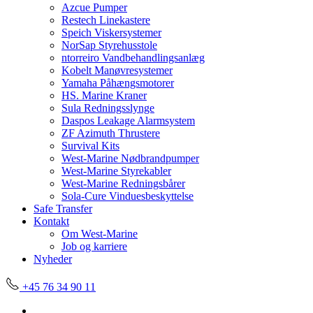
Azcue Pumper
Restech Linekastere
Speich Viskersystemer
NorSap Styrehusstole
ntorreiro Vandbehandlingsanlæg
Kobelt Manøvresystemer
Yamaha Påhængsmotorer
HS. Marine Kraner
Sula Redningsslynge
Daspos Leakage Alarmsystem
ZF Azimuth Thrustere
Survival Kits
West-Marine Nødbrandpumper
West-Marine Styrekabler
West-Marine Redningsbårer
Sola-Cure Vinduesbeskyttelse
Safe Transfer
Kontakt
Om West-Marine
Job og karriere
Nyheder
+45 76 34 90 11