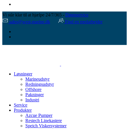
Vi står klar til at hjælpe 24/7/365 -
Døgnservice
sales@west-marine.dk
Find en medarbejder
Løsninger
Marineudstyr
Redningsudstyr
Offshore
Pakninger
Industri
Service
Produkter
Azcue Pumper
Restech Linekastere
Speich Viskersystemer