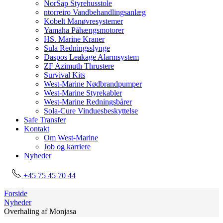
NorSap Styrehusstole
ntorreiro Vandbehandlingsanlæg
Kobelt Manøvresystemer
Yamaha Påhængsmotorer
HS. Marine Kraner
Sula Redningsslynge
Daspos Leakage Alarmsystem
ZF Azimuth Thrustere
Survival Kits
West-Marine Nødbrandpumper
West-Marine Styrekabler
West-Marine Redningsbårer
Sola-Cure Vinduesbeskyttelse
Safe Transfer
Kontakt
Om West-Marine
Job og karriere
Nyheder
+45 75 45 70 44
Forside
Nyheder
Overhaling af Monjasa