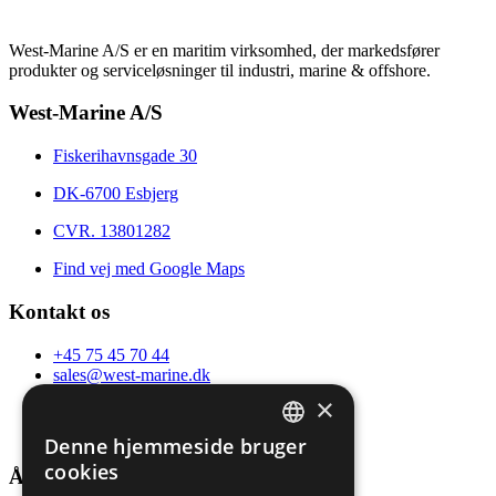
West-Marine A/S er en maritim virksomhed, der markedsfører
produkter og serviceløsninger til industri, marine & offshore.
West-Marine A/S
Fiskerihavnsgade 30
DK-6700 Esbjerg
CVR. 13801282
Find vej med Google Maps
Kontakt os
+45 75 45 70 44
sales@west-marine.dk
Find en medarbejder
×
Følg os på LinkedIn
Følg os på Facebook
Denne hjemmeside bruger
DANISH
cookies
Åbningstider
ENGLISH