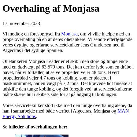
Overhaling af Monjasa
17. november 2023
Vi modtog en forespørgsel fra
Monjasa
, om vi ville hjælpe med en
propeloverhaling på en af deres olietankere. Vi sendte efterfølgende
vores dygtige og erfarne servicetekniker Jens Gundersen ned til
Algeciras i det sydlige Spanien.
Olietankeren Monjasa Leader er et skib i den store og tunge ende
med en dødvægt på 63.579 tons. Det kan derfor lyde som en dråbe i
havet, når vi fortæller, at selve propellen vejer 48 tons. Hvert
propellerblad vejer 4,7 tons og kobling, som er placeret i
maskinrummet, har en vægt på 7,2 tons. Det krævede lidt finesse at
udskifte den tunge kobling, og det foregik ved, at serviceteknikerne
måtte skære hul i skibets side for at gå adgang til koblingen.
Vores servicetekniker stod ikke med den tunge overhaling alene, da
han i samarbejde med både værftet i Algeciras, Monjasa og
MAN
Energy Solutions
.
Se billeder af overhalingen her: