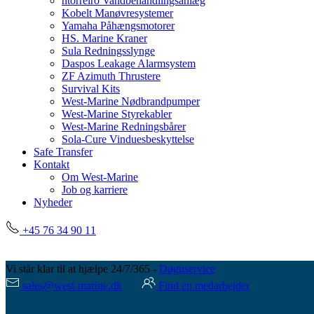
ntorreiro Vandbehandlingsanlæg
Kobelt Manøvresystemer
Yamaha Påhængsmotorer
HS. Marine Kraner
Sula Redningsslynge
Daspos Leakage Alarmsystem
ZF Azimuth Thrustere
Survival Kits
West-Marine Nødbrandpumper
West-Marine Styrekabler
West-Marine Redningsbårer
Sola-Cure Vinduesbeskyttelse
Safe Transfer
Kontakt
Om West-Marine
Job og karriere
Nyheder
+45 76 34 90 11
Vi står klar til at hjælpe 24/7/365 -
Døgnservice
sales@west-marine.dk
Find en medarbejder