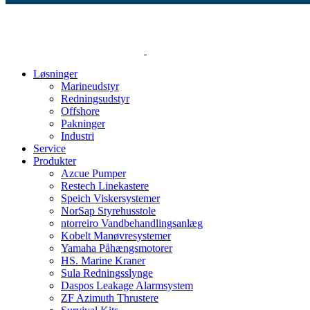
Løsninger
Marineudstyr
Redningsudstyr
Offshore
Pakninger
Industri
Service
Produkter
Azcue Pumper
Restech Linekastere
Speich Viskersystemer
NorSap Styrehusstole
ntorreiro Vandbehandlingsanlæg
Kobelt Manøvresystemer
Yamaha Påhængsmotorer
HS. Marine Kraner
Sula Redningsslynge
Daspos Leakage Alarmsystem
ZF Azimuth Thrustere