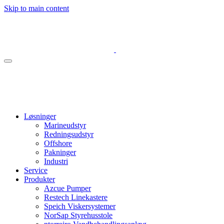
Skip to main content
Løsninger
Marineudstyr
Redningsudstyr
Offshore
Pakninger
Industri
Service
Produkter
Azcue Pumper
Restech Linekastere
Speich Viskersystemer
NorSap Styrehusstole