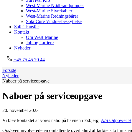
Survival Kits
West-Marine Nødbrandpumper
West-Marine Styrekabler
West-Marine Redningsbårer
Sola-Cure Vinduesbeskyttelse
Safe Transfer
Kontakt
Om West-Marine
Job og karriere
Nyheder
+45 75 45 70 44
Forside
Nyheder
Naboer på serviceopgave
Naboer på serviceopgave
20. november 2023
Vi blev kontaktet af vores nabo på havnen i Esbjerg,
A/S Oilpower Hy
Opgaven involverede en omfattende overhaling af fartøjets to thrustere