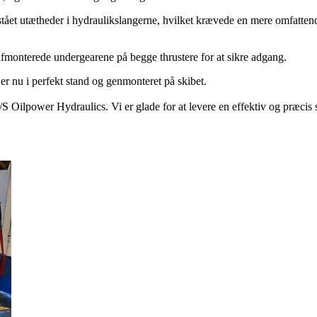
stået utætheder i hydraulikslangerne, hvilket krævede en mere omfattende 
t afmonterede undergearene på begge thrustere for at sikre adgang.
r nu i perfekt stand og genmonteret på skibet.
S Oilpower Hydraulics. Vi er glade for at levere en effektiv og præcis