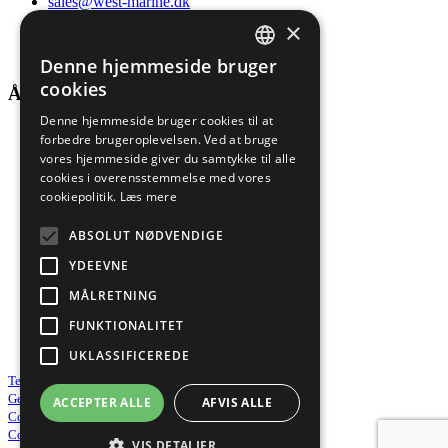
sales@west-marine.dk
Find en medarbejder
×
Følg os på LinkedIn
Følg os på Facebook
Denne hjemmeside bruger
DANISH
cookies
Åbningstider
ENGLISH
Denne hjemmeside bruger cookies til at
Man-tors
forbedre brugeroplevelsen. Ved at bruge
vores hjemmeside giver du samtykke til alle
07:00 - 16:00
cookies i overensstemmelse med vores
cookiepolitik.
Læs mere
Fredag
07:00 - 13:30
ABSOLUT NØDVENDIGE
YDEEVNE
Lør-søn
MÅLRETNING
Efter aftale
FUNKTIONALITET
Service året rundt 24/7/365
UKLASSIFICEREDE
Terms & Conditions of sale
General Purchasing Conditions
ACCEPTER ALLE
AFVIS ALLE
Cookies- & Privatlivspolitik
Code of Conduct
VIS DETALJER