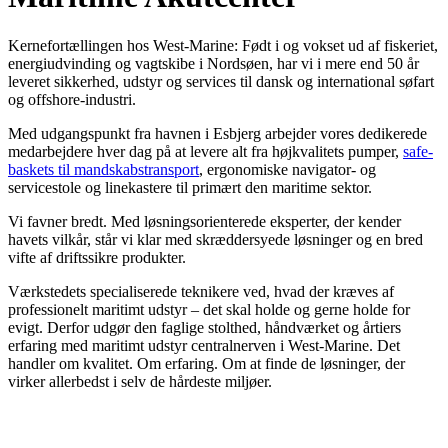
Kernefortællingen hos West-Marine: Født i og vokset ud af fiskeriet,
energiudvinding og vagtskibe i Nordsøen, har vi i mere end 50 år
leveret sikkerhed, udstyr og services til dansk og international søfart
og offshore-industri.
Med udgangspunkt fra havnen i Esbjerg arbejder vores dedikerede
medarbejdere hver dag på at levere alt fra højkvalitets pumper,
safe-
baskets til mandskabstransport
, ergonomiske navigator- og
servicestole og linekastere til primært den maritime sektor.
Vi favner bredt. Med løsningsorienterede eksperter, der kender
havets vilkår, står vi klar med skræddersyede løsninger og en bred
vifte af driftssikre produkter.
Værkstedets specialiserede teknikere ved, hvad der kræves af
professionelt maritimt udstyr – det skal holde og gerne holde for
evigt. Derfor udgør den faglige stolthed, håndværket og årtiers
erfaring med maritimt udstyr centralnerven i West-Marine. Det
handler om kvalitet. Om erfaring. Om at finde de løsninger, der
virker allerbedst i selv de hårdeste miljøer.