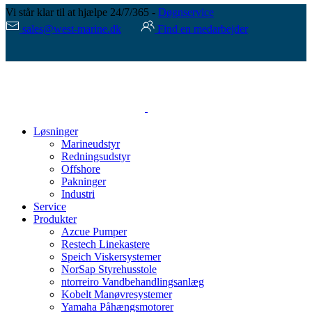
Vi står klar til at hjælpe 24/7/365 -
Døgnservice
sales@west-marine.dk
Find en medarbejder
Løsninger
Marineudstyr
Redningsudstyr
Offshore
Pakninger
Industri
Service
Produkter
Azcue Pumper
Restech Linekastere
Speich Viskersystemer
NorSap Styrehusstole
ntorreiro Vandbehandlingsanlæg
Kobelt Manøvresystemer
Yamaha Påhængsmotorer