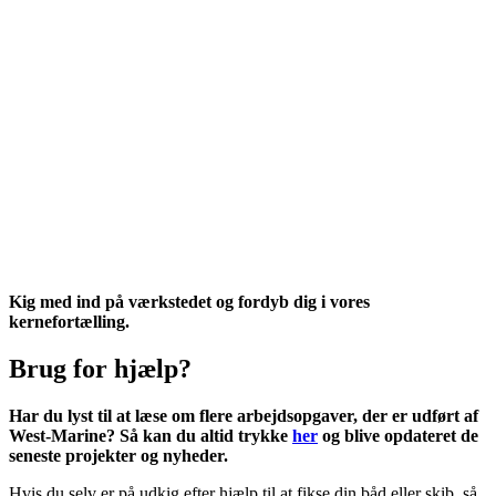
Kig med ind på værkstedet og fordyb dig i vores
kernefortælling.
Brug for hjælp?
Har du lyst til at læse om flere arbejdsopgaver, der er udført af
West-Marine? Så kan du altid trykke
her
og blive opdateret de
seneste projekter og nyheder.
Hvis du selv er på udkig efter hjælp til at fikse din båd eller skib, så