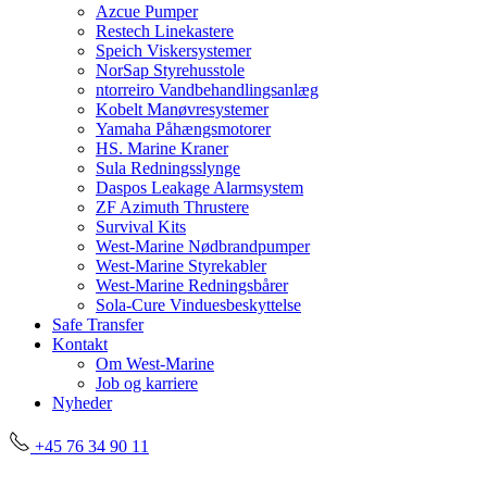
Azcue Pumper
Restech Linekastere
Speich Viskersystemer
NorSap Styrehusstole
ntorreiro Vandbehandlingsanlæg
Kobelt Manøvresystemer
Yamaha Påhængsmotorer
HS. Marine Kraner
Sula Redningsslynge
Daspos Leakage Alarmsystem
ZF Azimuth Thrustere
Survival Kits
West-Marine Nødbrandpumper
West-Marine Styrekabler
West-Marine Redningsbårer
Sola-Cure Vinduesbeskyttelse
Safe Transfer
Kontakt
Om West-Marine
Job og karriere
Nyheder
+45 76 34 90 11