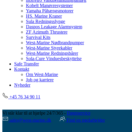
ntorreiro Vandbehandlingsanlæg
Kobelt Manøvresystemer
Yamaha Påhængsmotorer
HS. Marine Kraner
Sula Redningsslynge
Daspos Leakage Alarmsystem
ZF Azimuth Thrustere
Survival Kits
West-Marine Nødbrandpumper
West-Marine Styrekabler
West-Marine Redningsbårer
Sola-Cure Vinduesbeskyttelse
Safe Transfer
Kontakt
Om West-Marine
Job og karriere
Nyheder
+45 76 34 90 11
Vi står klar til at hjælpe 24/7/365 -
Døgnservice
sales@west-marine.dk
Find en medarbejder