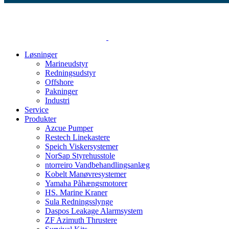
Løsninger
Marineudstyr
Redningsudstyr
Offshore
Pakninger
Industri
Service
Produkter
Azcue Pumper
Restech Linekastere
Speich Viskersystemer
NorSap Styrehusstole
ntorreiro Vandbehandlingsanlæg
Kobelt Manøvresystemer
Yamaha Påhængsmotorer
HS. Marine Kraner
Sula Redningsslynge
Daspos Leakage Alarmsystem
ZF Azimuth Thrustere