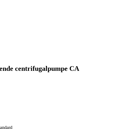
gende centrifugalpumpe CA
tandard