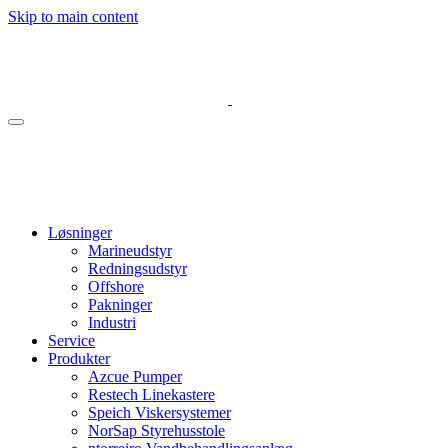
Skip to main content
Løsninger
Marineudstyr
Redningsudstyr
Offshore
Pakninger
Industri
Service
Produkter
Azcue Pumper
Restech Linekastere
Speich Viskersystemer
NorSap Styrehusstole