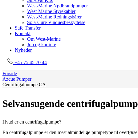
Survival Kits
West-Marine Nødbrandpumper
West-Marine Styrekabler
West-Marine Redningsbårer
Sola-Cure Vinduesbeskyttelse
Safe Transfer
Kontakt
Om West-Marine
Job og karriere
Nyheder
+45 75 45 70 44
Forside
Azcue Pumper
Centrifugalpumpe CA
Selvansugende centrifugalpum
Hvad er en centrifugalpumpe?
En centrifugalpumpe er den mest almindelige pumpetype til overførsel 