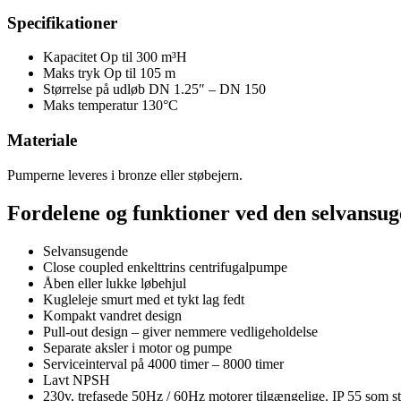
Specifikationer
Kapacitet Op til 300 m³H
Maks tryk Op til 105 m
Størrelse på udløb DN 1.25″ – DN 150
Maks temperatur 130°C
Materiale
Pumperne leveres i bronze eller støbejern.
Fordelene og funktioner ved den selvansu
Selvansugende
Close coupled enkelttrins centrifugalpumpe
Åben eller lukke løbehjul
Kugleleje smurt med et tykt lag fedt
Kompakt vandret design
Pull-out design – giver nemmere vedligeholdelse
Separate aksler i motor og pumpe
Serviceinterval på 4000 timer – 8000 timer
Lavt NPSH
230v, trefasede 50Hz / 60Hz motorer tilgængelige. IP 55 som s