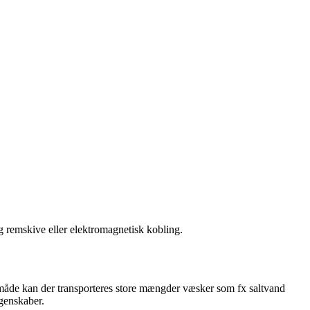
g remskive eller elektromagnetisk kobling.
 måde kan der transporteres store mængder væsker som fx saltvand
genskaber.