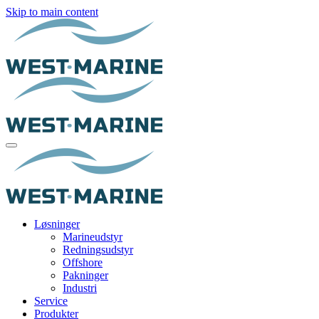
Skip to main content
Løsninger
Marineudstyr
Redningsudstyr
Offshore
Pakninger
Industri
Service
Produkter