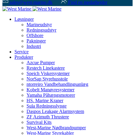
sales@west-marine.dk
Find en medarbejder
Løsninger
Marineudstyr
Redningsudstyr
Offshore
Pakninger
Industri
Service
Produkter
Azcue Pumper
Restech Linekastere
Speich Viskersystemer
NorSap Styrehusstole
ntorreiro Vandbehandlingsanlæg
Kobelt Manøvresystemer
Yamaha Påhængsmotorer
HS. Marine Kraner
Sula Redningsslynge
Daspos Leakage Alarmsystem
ZF Azimuth Thrustere
Survival Kits
West-Marine Nødbrandpumper
West-Marine Styrekabler