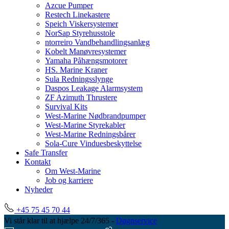
Azcue Pumper
Restech Linekastere
Speich Viskersystemer
NorSap Styrehusstole
ntorreiro Vandbehandlingsanlæg
Kobelt Manøvresystemer
Yamaha Påhængsmotorer
HS. Marine Kraner
Sula Redningsslynge
Daspos Leakage Alarmsystem
ZF Azimuth Thrustere
Survival Kits
West-Marine Nødbrandpumper
West-Marine Styrekabler
West-Marine Redningsbårer
Sola-Cure Vinduesbeskyttelse
Safe Transfer
Kontakt
Om West-Marine
Job og karriere
Nyheder
+45 75 45 70 44
Vi står klar til at hjælpe 24/7/365 -
Døgnservice